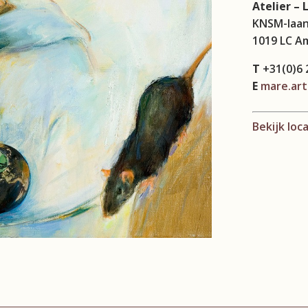
Atelier – 
KNSM-laan
1019 LC A
T
+31(0)6 
E
mare.art
Bekijk loc