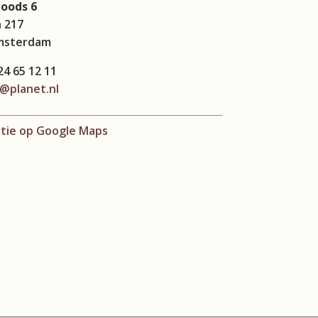
Loods 6
 217
msterdam
24 65 12 11
@planet.nl
atie op Google Maps