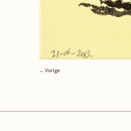
←
Vorige